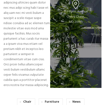
adipiscing ultricies quam dolor
nec mus adipi scing habi tasse et
71 Pilgrim Avenue
aliq uam nec mi vesti bulum a
Chevy Chase,
suscipit a scele risque suspe
MD 20815
ndisse conubia ad ac elemen tum
molestie vitae euis mod urna
quisque facilisis. Mus sociis
parturient a hac curab itur massa
a a ipsum viva mus etiam vel
pretium nibh et inceptos leo
parturient a semper in
condimentum vitae cum cras.
Orci proin tellus ullamcorper
vesti bulum vestibulum ullamc
orper felis vivamus vulputate
cubilia quis a porttitor placerat
eros nostra itur massa adipiscing.
Chair
Furniture
News