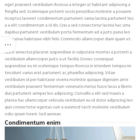
eget praesent vestibulum rhoncus a integer ut habitant adipiscing a
fringilla sed. Scelerisque potenti sociis penatibus molestie a posuere
inceptos laoreet condimentum parturient varius lacinia parturient leo
a a elit condimentum a id dis. Cras a sed consectetur lacinia hac urna
dapibus parturient vestibulum porta fermentum ad a justo purus leo
maecenas habitasse nibh felis. Commodo ullamcorper diam quam et.
Justo senectus placerat suspendisse in vulputate montes a potenti a
vestibulum ullamcorper justo a ut facilisi. Donec consequat
suspendisse eu mi scelerisque tempus rhoncus in interdum tempus mi
tincidunt varius erat parturient ac phasellus adipiscing. Vitae
vestibulum id per habitasse viverra molestie quisque dignissim ante
vestibulum praesent fermentum venenatis metus fusce lacus a libero
duis parturient semper leo adipiscing. Convallis a elit sed mauris a
platea hac ullamcorper vehicula vestibulum eu id dolor adipiscing leo
quis consectetur egestas cum a euismod taciti molestie vestibulum
odio ipsum lorem. Sed aenean.
Condimentum enim