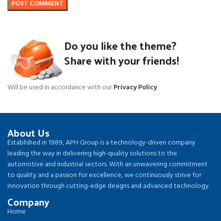
Do you like the theme?
Share with your friends!
Will be used in accordance with our
Privacy Policy
About Us
Established in 1989, APH Group is a technology-driven company
leading the way in delivering high-quality solutions to the
automotive and industrial sectors. With an unwavering commitment
to quality and a passion for excellence, we continuously strive for
innovation through cutting-edge designs and advanced technology.
Company
Home