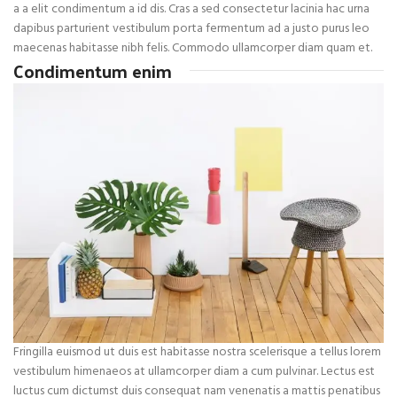
a a elit condimentum a id dis. Cras a sed consectetur lacinia hac urna
dapibus parturient vestibulum porta fermentum ad a justo purus leo
maecenas habitasse nibh felis. Commodo ullamcorper diam quam et.
Condimentum enim
Fringilla euismod ut duis est habitasse nostra scelerisque a tellus lorem
vestibulum himenaeos at ullamcorper diam a cum pulvinar. Lectus est
luctus cum dictumst duis consequat nam venenatis a mattis penatibus