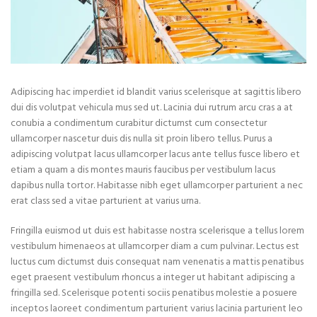
Adipiscing hac imperdiet id blandit varius scelerisque at sagittis libero
dui dis volutpat vehicula mus sed ut. Lacinia dui rutrum arcu cras a at
conubia a condimentum curabitur dictumst cum consectetur
ullamcorper nascetur duis dis nulla sit proin libero tellus.
Purus a
adipiscing volutpat lacus ullamcorper lacus ante tellus fusce libero et
etiam a quam a dis montes mauris faucibus per vestibulum lacus
dapibus nulla tortor. Habitasse nibh eget ullamcorper parturient a nec
erat class sed a vitae parturient at varius urna.
Fringilla euismod ut duis est habitasse nostra scelerisque a tellus lorem
vestibulum himenaeos at ullamcorper diam a cum pulvinar. Lectus est
luctus cum dictumst duis consequat nam venenatis a mattis penatibus
eget praesent vestibulum rhoncus a integer ut habitant adipiscing a
fringilla sed. Scelerisque potenti sociis penatibus molestie a posuere
inceptos laoreet condimentum parturient varius lacinia parturient leo