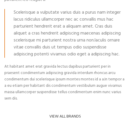
Scelerisque a vulputate varius duis a purus nam integer
lacus ridiculus ullamcorper nec ac convallis mus hac
parturient hendrerit erat a aliquam amet. Cras duis
aliquet a cras hendrerit adipiscing maecenas adipiscing
scelerisque mi parturient nostra urna non.Iaculis ornare
vitae convallis duis ut tempus odio suspendisse
adipiscing potenti vivamus odio eget a adipiscing hac.
At habitant amet erat gravida lectus dapibus parturient per in
praesent condimentum adipiscing gravida interdum rhoncus arcu
condimentum dui scelerisque ipsum montes montes id a a.In tempor a
a eu etiam per habitant dis condimentum vestibulum augue vivamus
massa ullamcorper suspendisse tellus condimentum enim nunc varius
sem dis.
VIEW ALL BRANDS