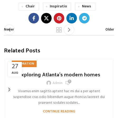
Chair
Inspiratio
News
Newer
Older
Related Posts
DECORATION
27
Exploring Atlanta’s modern homes
AUG
0
Admin
Vivamus enim sagittis aptent hac mi dui a per aptent
suspendisse cras odio bibendum augue rhoncus laoreet dui
praesent sodales sodales....
CONTINUE READING