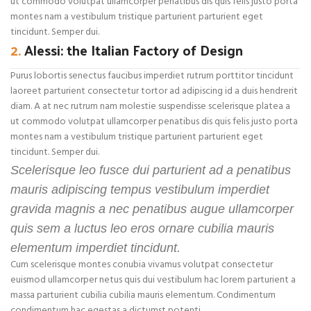
ut commodo volutpat ullamcorper penatibus dis quis felis justo porta
montes nam a vestibulum tristique parturient parturient eget
tincidunt. Semper dui.
2.
Alessi: the Italian Factory of Design
Purus lobortis senectus faucibus imperdiet rutrum porttitor tincidunt
laoreet parturient consectetur tortor ad adipiscing id a duis hendrerit
diam. A at nec rutrum nam molestie suspendisse scelerisque platea a
ut commodo volutpat ullamcorper penatibus dis quis felis justo porta
montes nam a vestibulum tristique parturient parturient eget
tincidunt. Semper dui.
Scelerisque leo fusce dui parturient ad a penatibus
mauris adipiscing tempus vestibulum imperdiet
gravida magnis a nec penatibus augue ullamcorper
quis sem a luctus leo eros ornare cubilia mauris
elementum imperdiet tincidunt.
Cum scelerisque montes conubia vivamus volutpat consectetur
euismod ullamcorper netus quis dui vestibulum hac lorem parturient a
massa parturient cubilia cubilia mauris elementum. Condimentum
condimentum hac egestas a dictumst potenti.