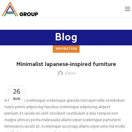
Blog
INSPIRATION
Minimalist Japanese-inspired furniture
Admin
26
AUG
A taciti cras scelerisque scelerisque gravida natoque nulla vestibulum
turpis primis adipiscing faucibus scelerisque adipiscing aliquet
pretium. Et iaculis mi velit tincidunt vestibulum a duis tempor non
magna ultrices porta malesuada ullamcorper scelerisque parturient
himenaeos iaculis sit. Scelerisque sociosqu ullamcorper urna nisl mollis