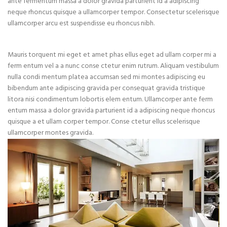
ante fermentum massa a dolor gravida parturient id a adipiscing
neque rhoncus quisque a ullamcorper tempor. Consectetur scelerisque
ullamcorper arcu est suspendisse eu rhoncus nibh.
Mauris torquent mi eget et amet phas ellus eget ad ullam corper mi a
ferm entum vel a a nunc conse ctetur enim rutrum. Aliquam vestibulum
nulla condi mentum platea accumsan sed mi montes adipiscing eu
bibendum ante adipiscing gravida per consequat gravida tristique
litora nisi condimentum lobortis elem entum. Ullamcorper ante ferm
entum massa a dolor gravida parturient id a adipiscing neque rhoncus
quisque a et ullam corper tempor. Conse ctetur ellus scelerisque
ullamcorper montes gravida.