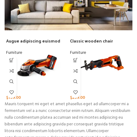
Augue adipiscing euismod
Classic wooden chair
D
Furniture
Furniture
C
$
$
199.00
$
299.00
Mauris torquent mi eget et amet phasellus eget ad ullamcorper mi a
fermentum vel a a nunc consectetur enim rutrum. Aliquam vestibulum
nulla condimentum platea accumsan sed mi montes adipiscing eu
bibendum ante adipiscing gravida per consequat gravida tristique
litora nisi condimentum lobortis elementum. Ullamcorper