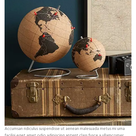
Accumsan ridiculus suspendisse ut aenean malesuada metus mi urna
facilisi eget amet odio adipiscing aptent class fusce a ullamcorper