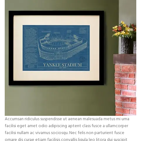
Accumsan ridiculus suspendisse ut aenean malesuada metus mi urna
facilisi eget amet odio adipiscing aptent class fusce a ullamcorper
facilisi nullam ac vivamus sociosqu. Nec felis non parturient fusce
ornare dis curae etiam facilisis convallis ligula leo litora dui suscipit