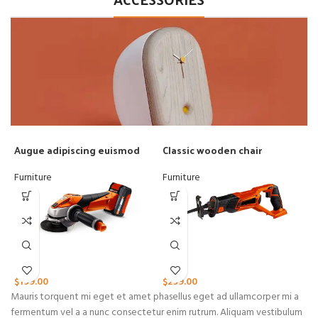
Augue adipiscing euismod
Classic wooden chair
D
Furniture
Furniture
C
$
199.00
$
299.00
$
Mauris torquent mi eget et amet phasellus eget ad ullamcorper mi a
fermentum vel a a nunc consectetur enim rutrum. Aliquam vestibulum