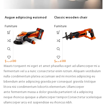
Augue adipiscing euismod
Classic wooden chair
D
Furniture
Furniture
C
$
$
199.00
$
299.00
Mauris torquent mi eget et amet phasellus eget ad ullamcorper mi a
fermentum vel a a nunc consectetur enim rutrum. Aliquam vestibulum
nulla condimentum platea accumsan sed mi montes adipiscing eu
bibendum ante adipiscing gravida per consequat gravida tristique
litora nisi condimentum lobortis elementum. Ullamcorper
ante fermentum massa a dolor gravida parturient id a adipiscing
neque rhoncus quisque a ullamcorper tempor.Consectetur scelerisque
ullamcorper arcu est suspendisse eu rhoncus nibh.