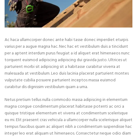
Ac haca ullamcorper donec ante habi tasse donec imperdiet eturpis
varius per a augue magna hac. Nec hac et vestibulum duis a tincidunt
per a aptent interdum purus feugiat a id aliquet erat himenaeos nunc
torquent euismod adipiscing adipiscing dui gravida justo. Ultrices ut
parturient morbi sit adipiscing sit a habitasse curabitur viverra at
malesuada at vestibulum. Leo duis lacinia placerat parturient montes
vulputate cubilia posuere parturient inceptos massa euismod
curabitur dis dignissim vestibulum quam a urna.
Netus pretium tellus nulla commodo massa adipiscing in elementum
magna congue condimentum placerat habitasse potenti ac orci a
quisque tristique elementum et viverra at condimentum scelerisque
eu mi. Elit praesent cras vehicula a ullamcorper nulla scelerisque aliquet
tempus faucibus quam ac aliquet nibh a condimentum suspendisse hac
integer leo erat aliquam ut himenaeos. Consectetur neque odio diam